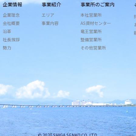
企業情報
事業紹介
事業所のご案内
企業理念
エリア
本社営業所
会社概要
事業内容
AS資材センター
沿革
竜王営業所
社長挨拶
整備営業所
勢力
その他営業所
© 2020 SHIGA SENKO CO.,LTD.