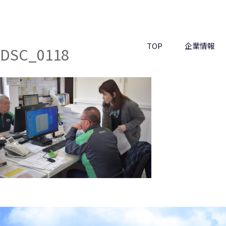
コ
ン
テ
ン
TOP
企業情報
DSC_0118
ツ
へ
ス
キ
ッ
プ