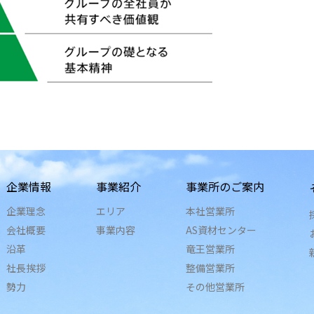
企業情報
事業紹介
事業所のご案内
企業理念
エリア
本社営業所
会社概要
事業内容
AS資材センター
沿革
竜王営業所
社長挨拶
整備営業所
勢力
その他営業所