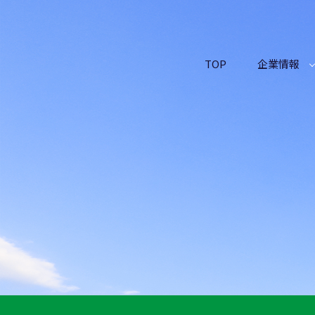
コ
ン
テ
ン
TOP
企業情報
ツ
へ
ス
キ
ッ
プ