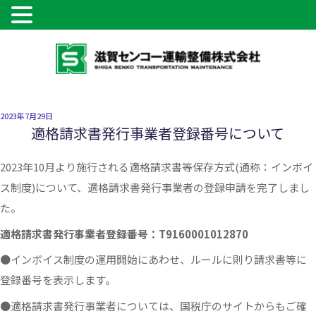
コ
ン
テ
ン
ツ
投
2023年7月29日
へ
稿
適格請求書発行事業者登録番号について
ス
日:
キ
2023年10月より施行される適格請求書等保存方式(通称：インボイ
ッ
ス制度)について、適格請求書発行事業者の登録申請を完了しまし
プ
た。
適格請求書発行事業者登録番号：T9160001012870
●インボイス制度の運用開始にあわせ、ルールに則り請求書等に
登録番号を表示します。
●適格請求書発行事業者については、国税庁のサイトからもご確