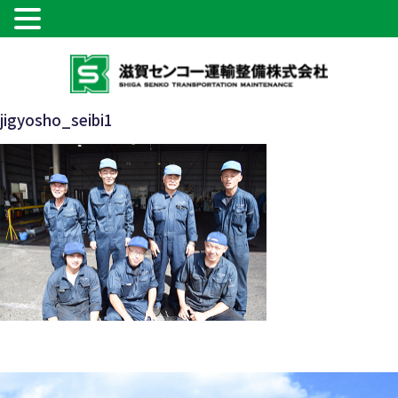
コ
ン
テ
ン
jigyosho_seibi1
ツ
へ
ス
キ
ッ
プ