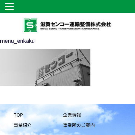
コ
ン
テ
ン
menu_enkaku
ツ
へ
ス
キ
ッ
プ
TOP
企業情報
事業紹介
事業所のご案内